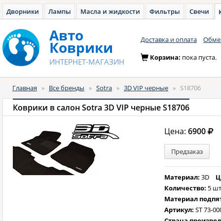
Дворники
Лампы
Масла и жидкости
Фильтры
Свечи
Авто
Доставка и оплата
Обмен
Коврики
Корзина:
пока пуста.
ИНТЕРНЕТ-МАГАЗИН
Главная
»
Все бренды
»
Sotra
»
3D VIP черные
»
S18706
Коврики в салон Sotra 3D VIP черные S18706
Цена:
6900
Предзаказ
Материал:
3D
Ц
Количество:
5 шт
Материал подпя
Артикул:
ST 73-00
Страна произво