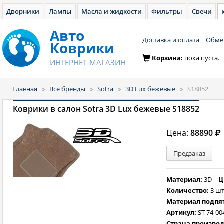
Дворники
Лампы
Масла и жидкости
Фильтры
Свечи
Авто
Доставка и оплата
Обмен
Коврики
Корзина:
пока пуста.
ИНТЕРНЕТ-МАГАЗИН
Главная
»
Все бренды
»
Sotra
»
3D Lux бежевые
»
S18852
Коврики в салон Sotra 3D Lux бежевые S18852
Цена:
88890
Предзаказ
Материал:
3D
Ц
Количество:
3 шт
Материал подпя
Артикул:
ST 74-00
Страна произво