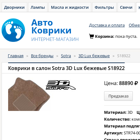
Дворники
Лампы
Масла и жидкости
Фильтры
Свечи
Авто
Доставка и оплата
Обмен
Коврики
Корзина:
пока пуста.
ИНТЕРНЕТ-МАГАЗИН
Главная
»
Все бренды
»
Sotra
»
3D Lux бежевые
»
S18922
Коврики в салон Sotra 3D Lux бежевые S18922
Цена:
88890
Предзаказ
Материал:
3D
Ц
Количество:
ком
Материал подпя
Артикул:
STR74-0
Страна произво