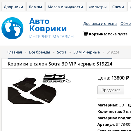
Дворники
Лампы
Масла и жидкости
Фильтры
Свечи
Авто
Доставка и оплата
Обмен
Коврики
Корзина:
пока пуста.
ИНТЕРНЕТ-МАГАЗИН
Главная
»
Все бренды
»
Sotra
»
3D VIP черные
»
S19224
Коврики в салон Sotra 3D VIP черные S19224
Цена:
13800
Предзаказ
Материал:
3D
Ц
Количество:
3 шт
Материал подпя
Артикул:
ST 73-00
Страна произво