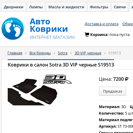
Дворники
Лампы
Масла и жидкости
Фильтры
Свечи
Авто
Доставка и оплата
Обмен
Коврики
Корзина:
пока пуста.
ИНТЕРНЕТ-МАГАЗИН
Главная
»
Все бренды
»
Sotra
»
3D VIP черные
»
S19513
Коврики в салон Sotra 3D VIP черные S19513
Цена:
7200
Предзаказ
Материал:
3D
Ц
Количество:
5 шт
Материал подпя
Артикул:
ST 73-00
Страна произво