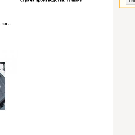
Страна производства:
Тайвань
По
алона