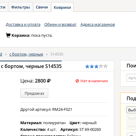
сти
Фильтры
Свечи
Коврики
Доставка и оплата
Обмен и возврат
Адреса магазинов
Корзина:
пока пуста.
d
»
с бортом, черные
»
S14535
Пои
 с бортом, черные S14535
Цена:
2800
Нет в наличии
Предзаказ
Под
Другой артикул: RM24-F021
Материал:
полиуретан
Цвет:
черный
Количество:
4 шт.
Артикул:
ST 69-00260