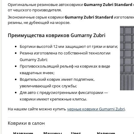
Оригинальные резиновые автоковрики
Gumarny Zubri Standard
от чешского производителя.
Экономичные серые коврики
Gumarny Zubri Standard
изготовле
резины, не дубеющей на морозе.
Преимущества ковриков Gumarny Zubri
Бортики высотой 12 мм защищают от грязи и влаги;
Резина изготовлена по собственной технологии
Gumarny Zubri;
Противоскользящий рельеф на ковриках в виде
квадратных ячеек;
Водительский коврик имеет подпятник,
увеличивающий срок службы;
Для авто с предусмотренными фиксаторами —
коврики имеют крепежные клипсы.
На нашем сайте можно купить
черные коврики Gumarni Zubri
.
Коврики в салон
Название
Машины
Цвет
Наличие