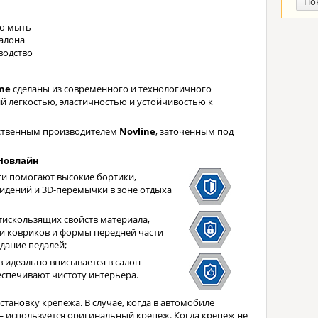
По
ко мыть
алона
водство
ine
сделаны из современного и технологичного
 лёгкостью, эластичностью и устойчивостью к
ественным производителем
Novline
, заточенным под
Новлайн
ги помогают высокие бортики,
сидений и 3D-перемычки в зоне отдыха
нтискользящих свойств материала,
и ковриков и формы передней части
дание педалей;
 идеально вписывается в салон
еспечивают чистоту интерьера.
тановку крепежа. В случае, когда в автомобиле
 используется оригинальный крепеж. Когда крепеж не