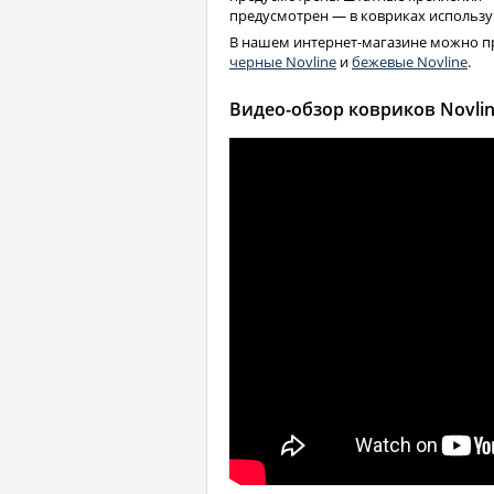
предусмотрен — в ковриках использу
В нашем интернет-магазине можно п
черные Novline
и
бежевые Novline
.
Видео-обзор ковриков Novli