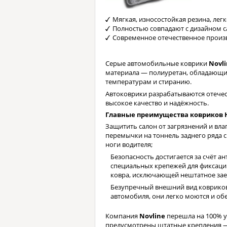
Мягкая, износостойкая резина, лег
Полностью совпадают с дизайном с
Современное отечественное произ
Серые автомобильные коврики
Novl
материала — полиуретан, обладающий
температурам и стиранию.
Автоковрики разрабатываются отеч
высокое качество и надёжность.
Главные преимущества ковриков 
Защитить салон от загрязнений и вла
перемычки на тоннель заднего ряда 
ноги водителя;
Безопасность достигается за счёт а
специальных крепежей для фиксаци
ковра, исключающей нештатное зае
Безупречный внешний вид ковриков
автомобиля, они легко моются и об
Компания
Novline
перешла на 100% ус
предусмотрены штатные крепления —