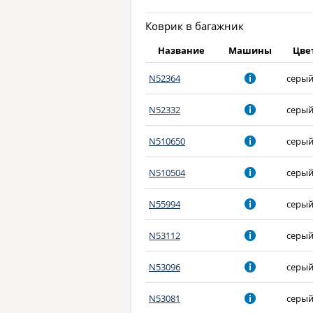
Коврик в багажник
Название
Машины
Цве
N52364
серы
N52332
серы
N510650
серы
N510504
серы
N55994
серы
N53112
серы
N53096
серы
N53081
серы