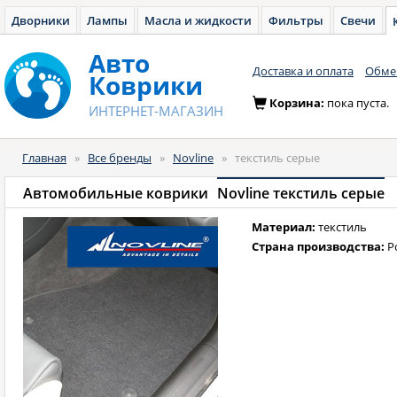
Дворники
Лампы
Масла и жидкости
Фильтры
Свечи
Авто
Доставка и оплата
Обмен
Коврики
Корзина:
пока пуста.
ИНТЕРНЕТ-МАГАЗИН
Главная
»
Все бренды
»
Novline
»
текстиль серые
Автомобильные коврики
Novline текстиль серые
Материал:
текстиль
Страна производства:
Р