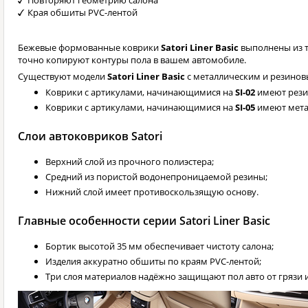
Повторяют геометрию салона
Края обшиты PVC-лентой
Бежевые формованные коврики
Satori Liner Basic
выполнены из т
точно копируют контуры пола в вашем автомобиле.
Существуют модели
Satori Liner Basic
с металлическим и резино
Коврики с артикулами, начинающимися на
SI-02
имеют рези
Коврики с артикулами, начинающимися на
SI-05
имеют мета
Слои автоковриков Satori
Верхний слой из прочного полиэстера;
Средний из пористой водонепроницаемой резины;
Нижний слой имеет противоскользящую основу.
Главные особенности серии Satori Liner Basic
Бортик высотой 35 мм обеспечивает чистоту салона;
Изделия аккуратно обшиты по краям PVC-лентой;
Три слоя материалов надёжно защищают пол авто от грязи и