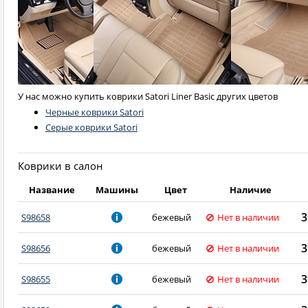
У нас можно купить коврики Satori Liner Basic других цветов
Черные коврики Satori
Серые коврики Satori
Коврики в салон
Название
Машины
Цвет
Наличие
3
S98658
бежевый
Нет в наличии
3
S98656
бежевый
Нет в наличии
3
S98655
бежевый
Нет в наличии