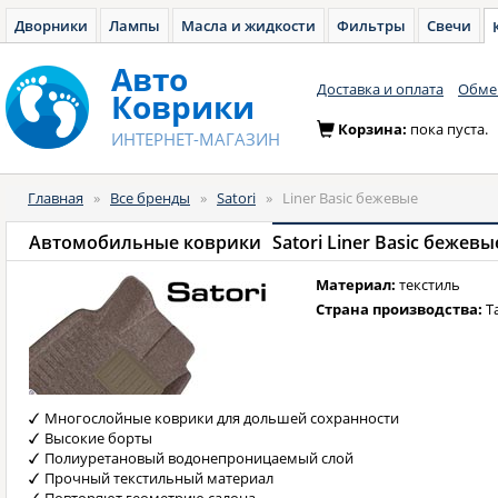
Дворники
Лампы
Масла и жидкости
Фильтры
Свечи
Авто
Доставка и оплата
Обмен
Коврики
Корзина:
пока пуста.
ИНТЕРНЕТ-МАГАЗИН
Главная
»
Все бренды
»
Satori
»
Liner Basic бежевые
Автомобильные коврики
Satori Liner Basic бежевы
Материал:
текстиль
Страна производства:
Т
Многослойные коврики для дольшей сохранности
Высокие борты
Полиуретановый водонепроницаемый слой
Прочный текстильный материал