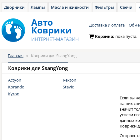
Дворники
Лампы
Масла и жидкости
Фильтры
Свечи
Авто
Доставка и оплата
Обмен
Коврики
Корзина:
пока пуста.
ИНТЕРНЕТ-МАГАЗИН
Главная
»
Коврики для SsangYong
Коврики для SsangYong
Actyon
Rexton
Korando
Stavic
Kyron
Если вы н
наших спи
значит то
успели вв
данных ко
Коврики дл
Отправьте