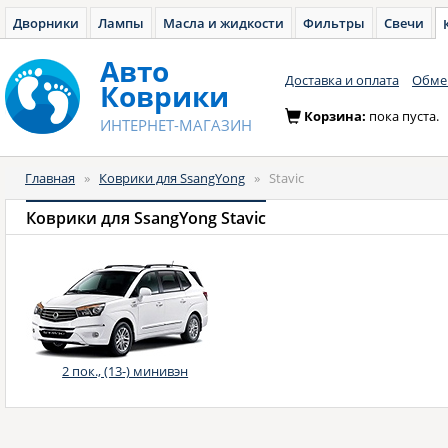
Дворники
Лампы
Масла и жидкости
Фильтры
Свечи
Авто
Доставка и оплата
Обмен
Коврики
Корзина:
пока пуста.
ИНТЕРНЕТ-МАГАЗИН
Главная
»
Коврики для SsangYong
»
Stavic
Коврики для SsangYong Stavic
2 пок., (13-) минивэн