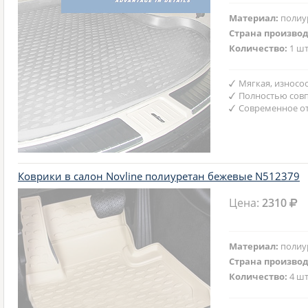
Материал:
полиу
Страна произво
Количество:
1 шт
Мягкая, износо
Полностью совп
Современное от
Коврики в салон Novline полиуретан бежевые N512379
Цена:
2310
Материал:
полиу
Страна произво
Количество:
4 шт