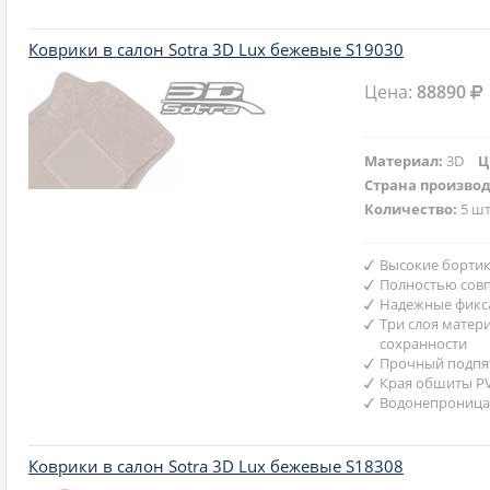
Коврики в салон Sotra 3D Lux бежевые S19030
Цена:
88890
Материал:
3D
Ц
Страна произво
Количество:
5 шт
Высокие бортик
Полностью совп
Надежные фикс
Три слоя матер
сохранности
Прочный подпят
Края обшиты P
Водонепроница
Коврики в салон Sotra 3D Lux бежевые S18308