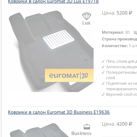
Коврики в салон Euromat 3D Lux E19718
Цена:
5200
Материал:
3D
Ц
Страна произво
Количество:
5 шт
Пять слоев для
Антискользяще
Полиуретановы
слой
Подпятник из н
термарезинапл
Верхний слой и
Коврики в салон Euromat 3D Business E19636
Цена:
4200