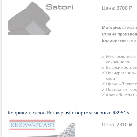
Цена:
3700
Материал:
текст
Страна произво
Количество:
ком
Многослойные 
сохранности
Высокие борти
Полиуретановы
слой
Прочный текст
Повторяют гео
Края обшиты P
Коврики в салон Rezawplast с бортом, черные R89515
Цена:
2310