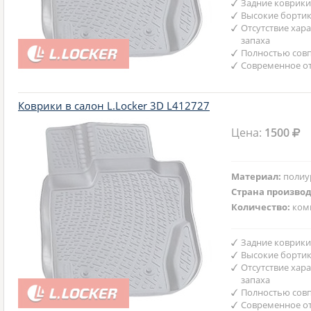
Задние коврики
Высокие бортик
Отсутствие хар
запаха
Полностью совп
Современное от
Коврики в салон L.Locker 3D L412727
Цена:
1500
Материал:
полиу
Страна произво
Количество:
ком
Задние коврики
Высокие бортик
Отсутствие хар
запаха
Полностью совп
Современное от