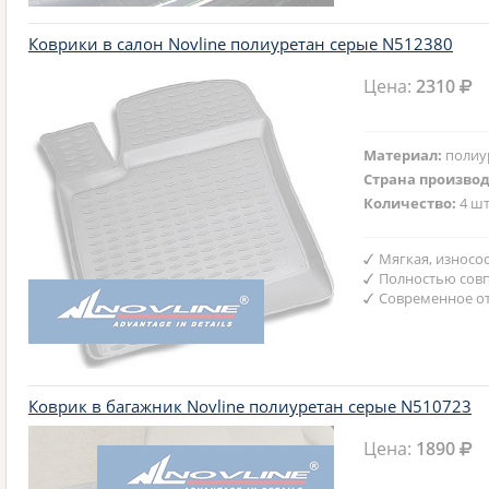
Коврики в салон Novline полиуретан серые N512380
Цена:
2310
Материал:
полиу
Страна произво
Количество:
4 шт
Мягкая, износо
Полностью совп
Современное от
Коврик в багажник Novline полиуретан серые N510723
Цена:
1890