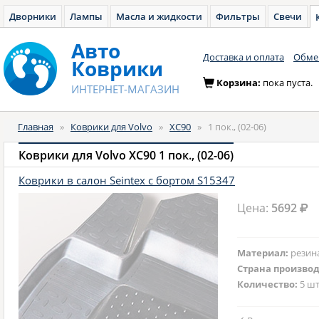
Дворники
Лампы
Масла и жидкости
Фильтры
Свечи
Авто
Доставка и оплата
Обмен
Коврики
Корзина:
пока пуста.
ИНТЕРНЕТ-МАГАЗИН
Главная
»
Коврики для Volvo
»
XC90
»
1 пок., (02-06)
Коврики для Volvo XC90 1 пок., (02-06)
Коврики в салон Seintex с бортом S15347
Цена:
5692
Материал:
резин
Страна произво
Количество:
5 шт