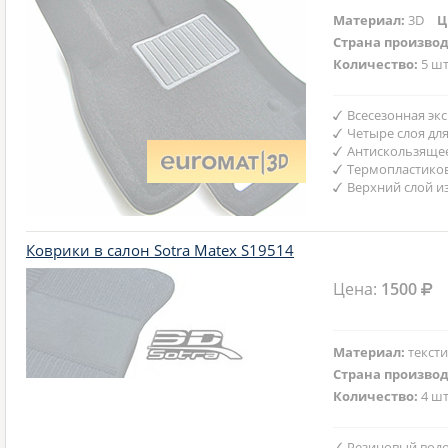
Материал:
3D
Ц
Страна произво
Количество:
5 шт
Всесезонная эк
Четыре слоя дл
Антискользяще
Термопластико
Верхний слой и
Коврики в салон Sotra Matex S19514
Цена:
1500
Материал:
текст
Страна произво
Количество:
4 шт
Резиновый вод