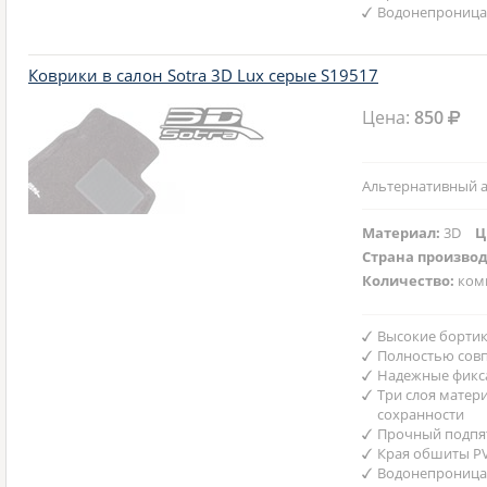
Водонепроница
Коврики в салон Sotra 3D Lux серые S19517
Цена:
850
Альтернативный а
Материал:
3D
Ц
Страна произво
Количество:
ком
Высокие бортик
Полностью совп
Надежные фикс
Три слоя матер
сохранности
Прочный подпят
Края обшиты P
Водонепроница