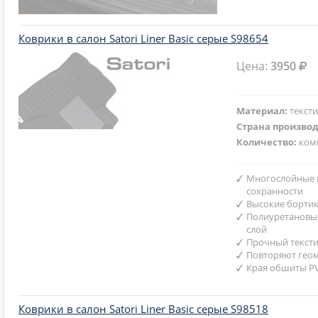
Коврики в салон Satori Liner Basic серые S98654
Цена:
3950
Материал:
текст
Страна произво
Количество:
ком
Многослойные 
сохранности
Высокие борти
Полиуретановы
слой
Прочный текст
Повторяют гео
Края обшиты P
Коврики в салон Satori Liner Basic серые S98518