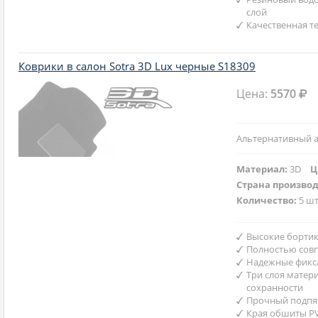
слой
Качественная т
Коврики в салон Sotra 3D Lux черные S18309
Цена:
5570
Альтернативный а
Материал:
3D
Ц
Страна произво
Количество:
5 шт
Высокие бортик
Полностью совп
Надежные фикс
Три слоя матер
сохранности
Прочный подпят
Края обшиты P