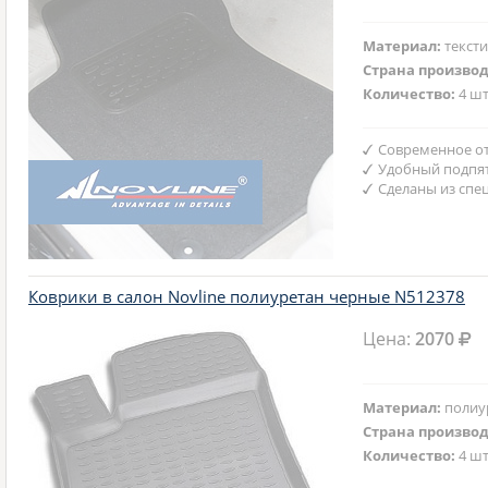
Материал:
текст
Страна произво
Количество:
4 шт
Современное от
Удобный подпят
Сделаны из спе
Коврики в салон Novline полиуретан черные N512378
Цена:
2070
Материал:
полиу
Страна произво
Количество:
4 шт