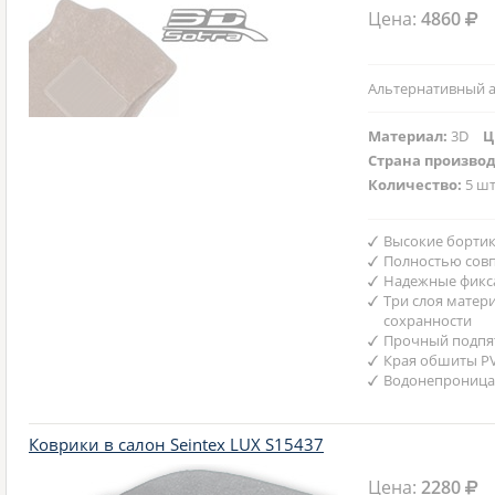
Цена:
4860
Альтернативный а
Материал:
3D
Ц
Страна произво
Количество:
5 шт
Высокие бортик
Полностью совп
Надежные фикс
Три слоя матер
сохранности
Прочный подпят
Края обшиты P
Водонепроница
Коврики в салон Seintex LUX S15437
Цена:
2280