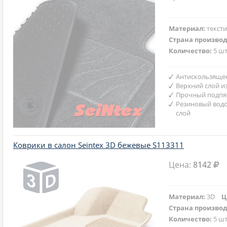
Материал:
текст
Страна произво
Количество:
5 шт
Антискользяще
Верхний слой и
Прочный подпят
Резиновый вод
слой
Коврики в салон Seintex 3D бежевые S113311
Цена:
8142
Материал:
3D
Ц
Страна произво
Количество:
5 шт