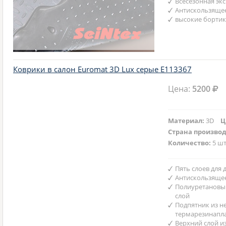
Всесезонная эк
Антискользяще
высокие бортик
Коврики в салон Euromat 3D Lux серые E113367
Цена:
5200
Материал:
3D
Ц
Страна произво
Количество:
5 шт
Пять слоев для
Антискользяще
Полиуретановы
слой
Подпятник из н
термарезинапл
Верхний слой и