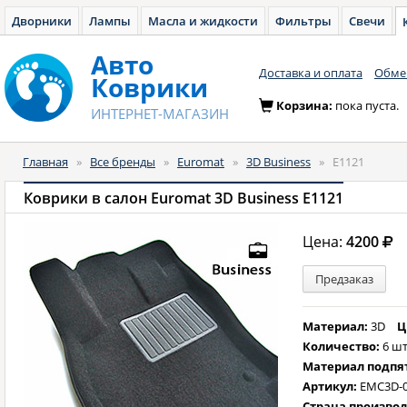
Дворники
Лампы
Масла и жидкости
Фильтры
Свечи
Авто
Доставка и оплата
Обмен
Коврики
Корзина:
пока пуста.
ИНТЕРНЕТ-МАГАЗИН
Главная
»
Все бренды
»
Euromat
»
3D Business
»
E1121
Коврики в салон Euromat 3D Business E1121
Цена:
4200
Предзаказ
Материал:
3D
Ц
Количество:
6 шт
Материал подпя
Артикул:
EMC3D-
Страна произво