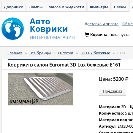
Дворники
Лампы
Масла и жидкости
Фильтры
Свечи
Авто
Доставка и оплата
Обмен
Коврики
Корзина:
пока пуста.
ИНТЕРНЕТ-МАГАЗИН
Главная
»
Все бренды
»
Euromat
»
3D Lux бежевые
»
E161
Коврики в салон Euromat 3D Lux бежевые E161
Цена:
5200
Предзаказ
Материал:
3D
Ц
Количество:
5 шт
Материал подпя
Артикул:
EM3D-00
Страна произво