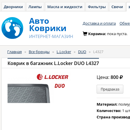
Дворники
Лампы
Масла и жидкости
Фильтры
Свечи
Авто
Доставка и оплата
Обмен
Коврики
Корзина:
пока пуста.
ИНТЕРНЕТ-МАГАЗИН
Главная
»
Все бренды
»
L.Locker
»
DUO
»
L4327
Коврик в багажник L.Locker DUO L4327
Цена:
800
Предзаказ
Материал:
полиу
Количество:
1 шт
Страна произво