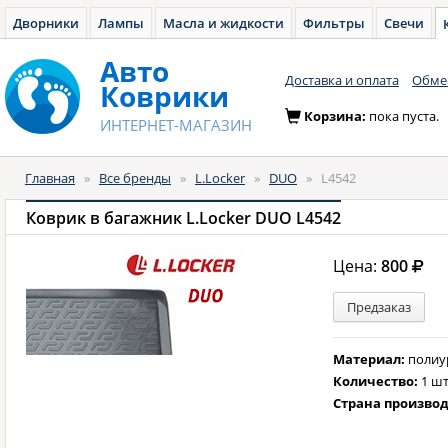
Дворники
Лампы
Масла и жидкости
Фильтры
Свечи
Авто
Доставка и оплата
Обмен
Коврики
Корзина:
пока пуста.
ИНТЕРНЕТ-МАГАЗИН
Главная
»
Все бренды
»
L.Locker
»
DUO
»
L4542
Коврик в багажник L.Locker DUO L4542
Цена:
800
Предзаказ
Материал:
полиу
Количество:
1 шт
Страна произво