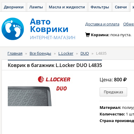
Дворники
Лампы
Масла и жидкости
Фильтры
Свечи
Авто
Доставка и оплата
Обмен
Коврики
Корзина:
пока пуста.
ИНТЕРНЕТ-МАГАЗИН
Главная
»
Все бренды
»
L.Locker
»
DUO
»
L4835
Коврик в багажник L.Locker DUO L4835
Цена:
800
Предзаказ
Материал:
полиу
Количество:
1 шт
Страна произво